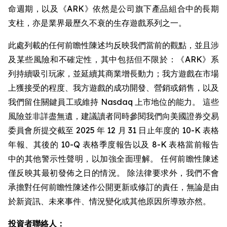
命週期，以及《ARK》依然是公司旗下產品組合中的長期
支柱，亦是業界最歷久不衰的生存遊戲系列之一。
此處列載的任何前瞻性陳述均反映我們當前的觀點，並且涉
及某些風險和不確定性，其中包括但不限於：《ARK》系
列持續吸引玩家，並延續其商業增長動力；我方遊戲在市場
上獲接受的程度、我方遊戲的成功開發、營銷或銷售，以及
我們留住關鍵員工或維持 Nasdaq 上市地位的能力。 這些
風險並非詳盡無遺，建議讀者同時參閱我們向美國證券交易
委員會所提交截至 2025 年 12 月 31 日止年度的 10-K 表格
年報、其後的 10-Q 表格季度報告以及 8-K 表格當前報告
中的其他警示性聲明，以加強全面理解。 任何前瞻性陳述
僅反映其最初發佈之日的情況。 除法律要求外，我們不會
承擔對任何前瞻性陳述作公開更新或修訂的責任，無論是由
於新資訊、未來事件、情況變化或其他原因所導致亦然。
投資者聯絡人：