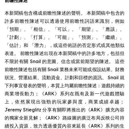
前瞻性陳述
本新聞稿包含構成前瞻性陳述的聲明。 本新聞稿中包含的
許多前瞻性陳述可以透過使用前瞻性詞語來識別，例如
「預期」、「相信」、「可以」、「期望」、「應該」、
「計劃」、「打算」、「可能」、「預測」、「繼續」、
「估計」和 「潛力」，或這些術語的否定形式或其他類似
表達。 前瞻性陳述出現在本新聞稿中的許多地方，包括但
不限於有關 Snail 的意圖、信念或當前期望的陳述。 這些
前瞻性陳述包括有關 Snail 業務未來可能或假設結果、財務
狀況、營運結果、流動資金、計劃和目標的資訊。 Snail 就
下列事宜發表的聲明，本質上均屬前瞻性陳述：遊戲持續的
商業增長動力；《ARK》系列在既有及新一代遊戲體驗
上，依然展現出強勁的玩家參與度，商業成績卓越；
Jeremy Stieglitz 分享有關即將推出的《ARK》擴充內容
的獨家全新見解；《ARK》路線圖的廣泛布局反映公司持
續投入資源，致力透過優質內容來延長《ARK》系列的生