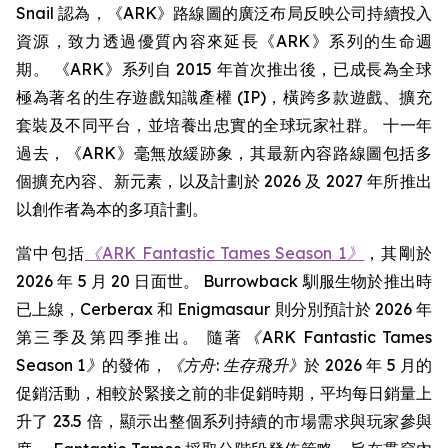
Snail 認為，《ARK》路線圖的廣泛布局反映公司持續投入
資源，致力透過優質內容來延長《ARK》系列的生命週
期。 《ARK》系列自 2015 年首次推出後，已成長為全球
極為著名的生存遊戲知識產權 (IP)，橫跨多款遊戲、擴充
套裝及不同平台，並培養出忠實的全球玩家社群。 十一年
過去，《ARK》毫無放緩跡象，其最新內容路線圖包括多
個擴充內容、新元素，以及計劃於 2026 及 2027 年所推出
以創作者為本的多項計劃。
當中包括
《ARK Fantastic Tames Season 1》
，其剛於
2026 年 5 月 20 日面世。 Burrowback 馴服生物於推出時
已上線，Cerberax 和 Enigmasaur 則分別預計於 2026 年
第三季及第四季推出。 隨著
《ARK Fantastic Tames
Season 1》
的發佈，
《方舟: 生存飛升》
於 2026 年 5 月的
促銷活動，相較於緊接之前的非促銷時期，平均每日銷量上
升了 23.5 倍，顯示出整個系列持續的市場需求與玩家參與