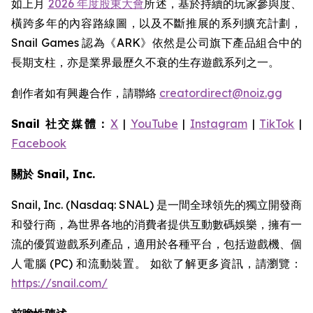
如上月
2026 年度股東大會
所述，基於持續的玩家參與度、
橫跨多年的內容路線圖，以及不斷推展的系列擴充計劃，
Snail Games 認為《ARK》依然是公司旗下產品組合中的
長期支柱，亦是業界最歷久不衰的生存遊戲系列之一。
創作者如有興趣合作，請聯絡
creatordirect@noiz.gg
Snail 社交媒體：
X
|
YouTube
|
Instagram
|
TikTok
|
Facebook
關於 Snail, Inc.
Snail, Inc. (Nasdaq: SNAL) 是一間全球領先的獨立開發商
和發行商，為世界各地的消費者提供互動數碼娛樂，擁有一
流的優質遊戲系列產品，適用於各種平台，包括遊戲機、個
人電腦 (PC) 和流動裝置。 如欲了解更多資訊，請瀏覽：
https://snail.com/