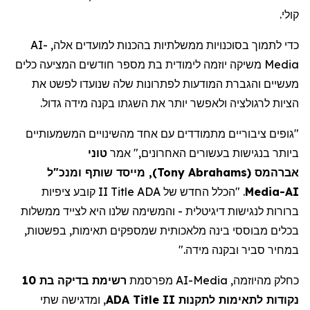
קולי.
AI-
כדי לתמוך בסוכנויות ממשלתיות בהכנות למועדים אלה,
משיקה יוזמה לימודית בת מספר חודשים המציעה כלים
Media
מעשיים והגברת המודעות לפתרונות שלה שנועדו לפשט את
הציות לרגולציה ולאפשר יותר את השגתו בקנה מידה גדול.
"גופים ציבוריים מתמודדים עם אחד מהשינויים המשמעותיים
ביותר בנגישות בעשורים האחרונים," אמר
טוני
, מייסד שותף ומנכ"ל
)
Tony Abrahams
(
אברהמס
II קובע ציפיות
Title
. "הכלל החדש של ADA
Media
AI-
ברורות לנגישות דיגיטלית - והמשימה שלנו היא לצייד ממשלות
בכלים מבוססי בינה מלאכותית שמספקים
תאימות,
בפשטות,
במחיר סביר ובקנה מידה."
רשימת בדיקה בת 10
מפרסמת
AI-Media
כחלק מהיוזמה,
, ומדגישה שתי
ADA Title II
נקודות לתאימות לתקנות