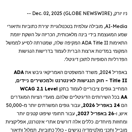
ניו יורק, Dec. 02, 2025 (GLOBE NEWSWIRE) --
, מובילה עולמית בטכנולוגיית יצירת כתוביות ותיאורי
AI-Media
שמע המועצמת בידי בינה מלאכותית, הכריזה על השקת יוזמת
המקיפה שלה, שמטרתה לסייע לממשל
ADA Title II
התאימות
המקומי במדינות ארצות הברית לעמוד בדרישות הנגישות
הפדרליות הסופיות לתוכן דיגיטלי.
ADA
באפריל 2024, משרד המשפטים האמריקאי גיבש את
,
- חוק הנגישות לאינטרנט ולמכשירים ניידים
Title II
WCAG 2.1 Level
המחייב גופים ציבוריים לעמוד בתקן
בכל השירותים הדיגיטליים שלהם. מועדי הציות המוגדרים
AA
הם
24 באפריל 2026,
עבור גופים המשרתים יותר מ-50,000
איש, ו-
26 באפריל 2027,
עבור תחומי שיפוט קטנים יותר
ומחוזות מיוחדים. כללים אלה דורשים אתרי אינטרנט, אפליקציות
מובייל ותכני מולטימדיה נגישים - כולל כתוביות, תמלול ותיאור