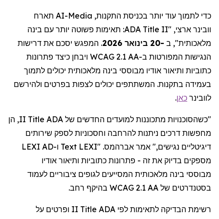
תארח
AI-Media
כדי לתמוך עוד יותר בכניסת התקנות,
: תאימות פשוטה יותר עם בינה
ADA Title II
ארצי, "
וובינר
המפגש יסכם את דרישות
.
-20 בינואר 2026
מלאכותית", ב
הנגישות המפורטות ב-WCAG 2.1 AA ויבחן כיצד פתרונות
כתוביות ותיאור אודיו מבוססי בינה מלאכותית יכולים לתמוך
בעמידה בתקנות. המשתתפים יכולים לצפות בפרטים ולהירשם
.
כאן
לוובינר
II, הן
Title
"כשהסוכנויות מתכוננות למועדים החדשים של ADA
מחפשות דרכים ניתנות להרחבה וחסכוניות לספק שירותים
ו-LEXI AD
Text
. "LEXI
אברהמס
דיגיטליים נגישים," אמר
מספקים בדיוק את זה - פתרונות כתוביות ותיאור אודיו
מבוססי
בינה מלאכותית המסייעים לגופים ציבוריים לעמוד
בסטנדרטים של WCAG 2.1 AA בהיקף רחב.
II ופרטים על
Title
לפי ADA
לתאימות
רשימת הבדיקה