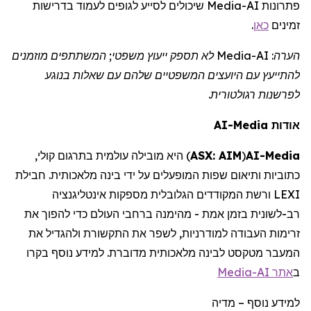
שיכולים לסייע לגופים לעמוד בדרישות
Media
פתרונות AI-
.
כאן
זמינים
לא תספק ייעוץ משפטי; המשתתפים מוזמנים
Media
הערה: AI-
להתייעץ עם
היועצים המשפטיים
שלהם עם שאלות בנוגע
לפרשנות רגולטורית.
AI-Media
אודות
היא מובילה עולמית בתרגום קולי,
)
ASX: AIM
(
AI-
Media
כתוביות ותיאום שפות המופעלים על ידי בינה מלאכותית. חבילת
LEXI ורשת המקודדים הגלובלית מספקות אינטליגנציה
רב-לשונית בזמן אמת - מהימנה ברחבי העולם כדי להפוך את
זרימות העבודה למודרניות, לשפר את התקשורת ולהגדיל את
המעבר מטקסט לבינה מלאכותית מדוברת. למידע נוסף
בקרו
Media
אתר AI-
ב
מדיה
–
למידע נוסף