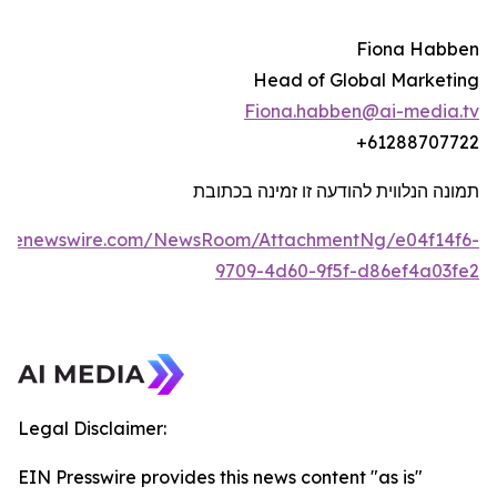
Fiona Habben
Head of Global Marketing
Fiona.habben@ai-media.tv
+61288707722
תמונה הנלווית להודעה זו זמינה בכתובת
lobenewswire.com/NewsRoom/AttachmentNg/e04f14f6-
9709-4d60-9f5f-d86ef4a03fe2
Legal Disclaimer:
EIN Presswire provides this news content "as is"