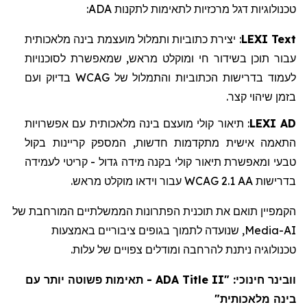
:
ADA
טכנולוגיות דגל מרכזיות לתאימות לתקנות
מלאכותית
בינה
מועצמת
ותמלול
כתוביות
יצירת
:
LEXI Text
לסוכנויות
שמאפשרת
,
מראש
ומוקלט
חי
בשידור
תוכן
עבור
ועם
בדיוק
WCAG
של
והתמלול
הכתוביות
בדרישות
לעמוד
.
קצר
שיהוי
בזמן
אפשרויות
עם
מלאכותית
בינה
מועצם
קולי
תיאור
:
LEXI AD
בקול
קריינות
המספק
,
חדשות
מתקדמות
אישית
התאמה
לעמידה
קריטי
-
גדול
מידה
בקנה
קולי
תיאור
ומאפשרת
טבעי
.
מראש
מוקלט
וידאו
עבור
WCAG 2.1 AA
בדרישות
הקמפיין תואם את תוכנית הפתרונות הממשלתיים המורחבת של
, שנועדה לתמוך בגופים ציבוריים באמצעות
Media
AI-
טכנולוגיה ניתנת להרחבה ומודלים צפויים של עלות.
- תאימות פשוטה יותר עם
ADA Title II
חינוכי: "
וובינר
בינה מלאכותית"