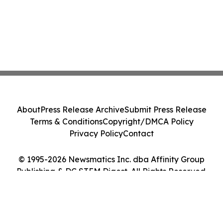
About
Press Release Archive
Submit Press Release
Terms & Conditions
Copyright/DMCA Policy
Privacy Policy
Contact
© 1995-2026 Newsmatics Inc. dba Affinity Group
Publishing & DC STEM Digest. All Rights Reserved.
Cookie Settings / Your Privacy Choices