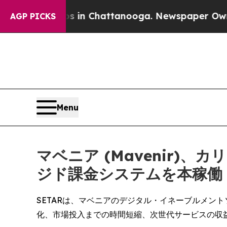
apse
Chaos in Chattanooga. Newspaper Owner Call
AGP PICKS
Menu
マベニア (Mavenir)
ジド課金システムを本稼働
SETARは、マベニアのデジタル・イネーブルメン
化、市場投入までの時間短縮、次世代サービスの収