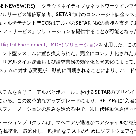
 (GLOBE NEWSWIRE) -- クラウドネイティブなネット
サービス通信事業者、SETAR向けのコンバージド課金システム 
ルチテナント型CCSはアルバのSETAR N.V.の業務を支え
ズ・ア・サービス」ソリューションを提供することが可能となっ
gital Enablement、MDE) ソリューション
を活用した、この
ナント型システムに置き換えられた。完全にコンテナ化された
リアルタイム課金および請求業務の効率化と簡素化によって、大
システムに対する変更が自動的に同期されることにより、ハー
テムを通じて、アルバとボネールにおけるSETARのプリペ
いる。この変革的なアップグレードにより、SETARは加入
スフォーメーションの歩みを進める中で、次世代移動体通信ネ
メーションプログラムは、マベニアが迅速かつアジャイルな継
トを標準化・最適化し、包括的なテストのためにソフトウェアを予