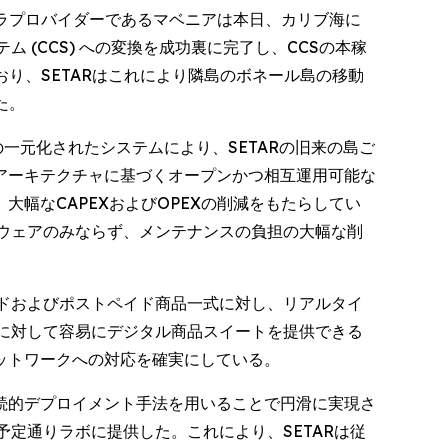
ワークインフラプロバイダーであるマベニアは本日、カリブ海に
(CCS) への変換を成功裏に完了し、CCSの本稼
ており、SETARはこれにより隣島のボネール島の移動
た。
一元化されたシステムにより、SETARの旧来の島ご
アーキテクチャに基づくオープンかつ相互運用可能な
幅なCAPEXおよびOPEXの削減をもたらしてい
ドウェアのみならず、メンテナンスの負担の大幅な削
イドおよびポストペイド商品一式に対し、リアルタイ
者に対して容易にデジタル商品スイートを提供できる
ットワークへの対応を確実にしている。
続的デプロイメント手法を用いることで円滑に実現さ
定通りラボに提供した。これにより、SETARは従