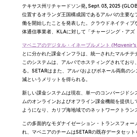
テキサス州リチャードソン発, Sept. 03, 2025
位置するオランダ王国構成国であるアルバの主要なフル
働を開始したことを発表した。クラウドネイティブなマ
体通信事業者、KLAに対して「チャージング・ア
マベニアのデジタル・イネーブルメント (Mavenir’s Di
とに分かれた課金インフラは、統一されたマルチテ
このシステムは、アルバでホスティングされており、
る。SETARはまた、アルバおよびボネール両島の
減というメリットを得られる。
新しい課金システムは現在、単一のコンバージドシス
ムのオンラインおよびオフライン課金機能を提供して
ようになり、カリブ海地域でのネットワークトラン
この多面的なモダナイゼーション・トランスフォー
れ、マベニアのチームはSETARの既存データセッ