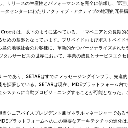
し、リリースの生産性とパフォーマンスを完全に信頼し、管理
データセンターにわたりアクティブ・アクティブの地理的冗長
land Croes) は、以下のように述べている。「マベニアとの
るための基盤となっています。プリペイドおよびポストペイド
ル島の地域社会のお客様に、革新的かつパーソナライズされた
デジタルサービスの世界において、事業の成長とサービスエク
トナーであり、SETARはすでにメッセージングインフラ、先進
を拡張している。SETARは現在、MDEプラットフォーム内で
金システムに自動プロビジョニングすることが可能となった。
ニアバイスプレジデント兼ゼネラルマネージャーであるサンディープ
MDEプラットフォームへのこの重要なアーキテクチャの進化は